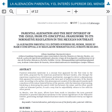
LA ALIENACIÓN PARENTAL Y EL INTERÉS SUPERIOR DEL MENOR, DESDE SU MARCO CONCEPTUAL A SU REGULACIÓN NORMATIVA EN EL SURESTE MEXICANO.