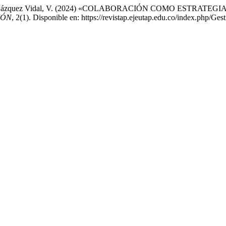
rats, G. y Vázquez Vidal, V. (2024) «COLABORACIÓN COMO E
IÓN
, 2(1). Disponible en: https://revistap.ejeutap.edu.co/index.php/Ges