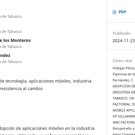
PDF
a de Tabasco
a de Tabasco
Publicado
e los Monteros
2024-11-2
a de Tabasco
ández
Cómo citar
a de Tabasco
Villegas Pérez
Espinosa de l
e tecnología, aplicaciones móviles, industria
Fernández, C
ADOPCIÓN DE
, resistencia al cambio
INDUSTRIA DE
TABASCO: UN
FACTORIAL: 
MOBILE APPLI
OF VILLAHER
AND FACTORI
dopción de aplicaciones móviles en la industria
Recuperado a 
https://revis