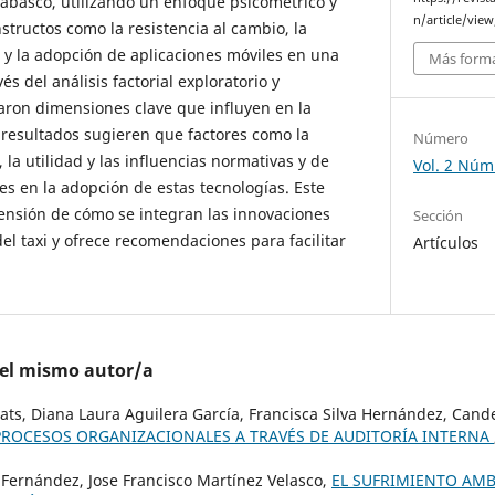
 Tabasco, utilizando un enfoque psicométrico y
n/article/vie
nstructos como la resistencia al cambio, la
e y la adopción de aplicaciones móviles en una
Más forma
és del análisis factorial exploratorio y
caron dimensiones clave que influyen en la
 resultados sugieren que factores como la
Número
 la utilidad y las influencias normativas y de
Vol. 2 Núm.
 en la adopción de estas tecnologías. Este
ensión de cómo se integran las innovaciones
Sección
del taxi y ofrece recomendaciones para facilitar
Artículos
del mismo autor/a
ts, Diana Laura Aguilera García, Francisca Silva Hernández, Can
PROCESOS ORGANIZACIONALES A TRAVÉS DE AUDITORÍA INTERNA
ernández, Jose Francisco Martínez Velasco,
EL SUFRIMIENTO AMB