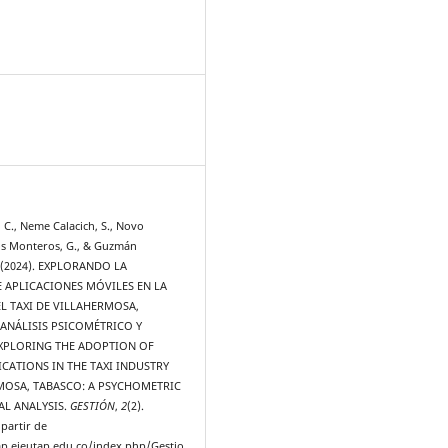
3
, C., Neme Calacich, S., Novo
os Monteros, G., & Guzmán
. (2024). EXPLORANDO LA
 APLICACIONES MÓVILES EN LA
L TAXI DE VILLAHERMOSA,
 ANÁLISIS PSICOMÉTRICO Y
EXPLORING THE ADOPTION OF
CATIONS IN THE TAXI INDUSTRY
MOSA, TABASCO: A PSYCHOMETRIC
AL ANALYSIS.
GESTIÓN
,
2
(2).
partir de
tap.ejeutap.edu.co/index.php/Gestio