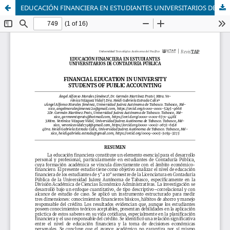
EDUCACIÓN FINANCIERA EN ESTUDIANTES UNIVERSITARIOS DE CONTADURÍA PÚBLICA